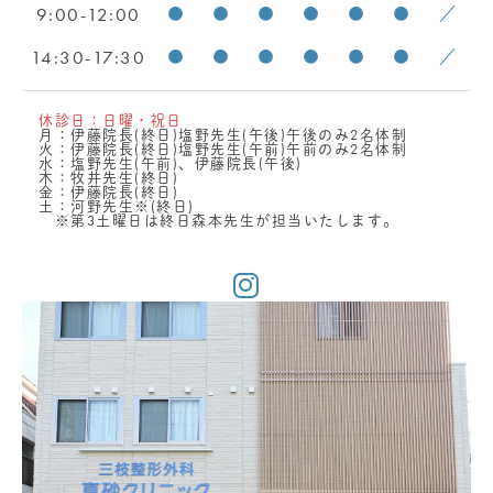
9:00-12:00
●
●
●
●
●
●
／
14:30-17:30
●
●
●
●
●
●
／
休診日：日曜・祝日
月：伊藤院長(終日)塩野先生(午後)午後のみ2名体制
火：伊藤院長(終日)塩野先生(午前)午前のみ2名体制
水：塩野先生(午前)、伊藤院長(午後)
木：牧井先生(終日)
金：伊藤院長(終日)
土：河野先生※(終日)
※第3土曜日は終日森本先生が担当いたします。